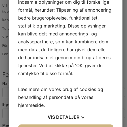
indsamle oplysninger om dig til forskellige
Vi har telefontid kl 09-10 helgfria
måndagar
och
onsdagar
, övriga
formål, herunder: Tilpasning af annoncering,
tider
bedre brugeroplevelse, funktionalitet,
kan du lämna meddelande på telefonsvararen.
statistik og marketing. Disse oplysninger
Telefonnr 08-31 04 04
kan blive delt med annoncerings- og
Vi nås också via följande mailadresser:
analysepartnere, som kan kombinere dem
För e-fakturor :
efaktura@svfastforv.se
med data, du tidligere har givet dem eller
För övriga ärenden:
info@svfastforv.se
de har indsamlet gennem din brug af deres
tjenester. Ved at klikke på 'OK' giver du
Felanmälan
samtykke til disse formål.
Namn och adress
Læs mere om vores brug af cookies og
behandling af persondata på vores
E-postadress
hjemmeside.
VIS
DETALJER
Meddelande