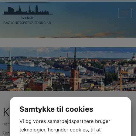
Toggl
navig
Kontakta oss
Samtykke til cookies
Vi og vores samarbejdspartnere bruger
Har du frågor kring ditt boende eller behöver du göra en felanmälan?
teknologier, herunder cookies, til at
Kontakta oss via mail (
felanmalan@svfastforv.se
) eller telefon.